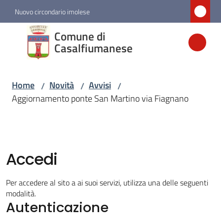
Vai al contenuto
Vai alla navigazione
Vai al footer
Nuovo circondario imolese
Comune di
Comune di
Casalfiumanese
Casalfiumanese
Home
Novità
Avvisi
/
/
/
Amministrazione
Aggiornamento ponte San Martino via Fiagnano
Novità
Menu selezionato
Accedi
Servizi
Per accedere al sito a ai suoi servizi, utilizza una delle seguenti
Vivere
modalità.
Casalfiumanese
Autenticazione