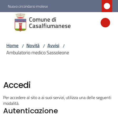
Vai al contenuto
Vai alla navigazione
Vai al footer
Nuovo circondario imolese
Comune di
Comune di
Casalfiumanese
Casalfiumanese
Home
Novità
Avvisi
/
/
/
Amministrazione
Ambulatorio medico Sassoleone
Novità
Menu selezionato
Accedi
Servizi
Per accedere al sito a ai suoi servizi, utilizza una delle seguenti
Vivere
modalità.
Casalfiumanese
Autenticazione