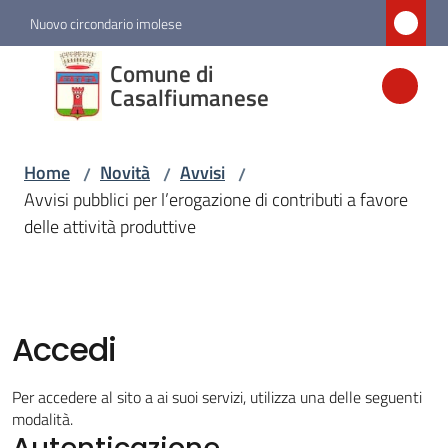
Vai al contenuto
Vai alla navigazione
Vai al footer
Nuovo circondario imolese
Comune di
Comune di
Casalfiumanese
Casalfiumanese
Home
Novità
Avvisi
/
/
/
Amministrazione
Avvisi pubblici per l’erogazione di contributi a favore
delle attività produttive
Novità
Menu selezionato
Servizi
Accedi
Vivere
Per accedere al sito a ai suoi servizi, utilizza una delle seguenti
Casalfiumanese
modalità.
Autenticazione