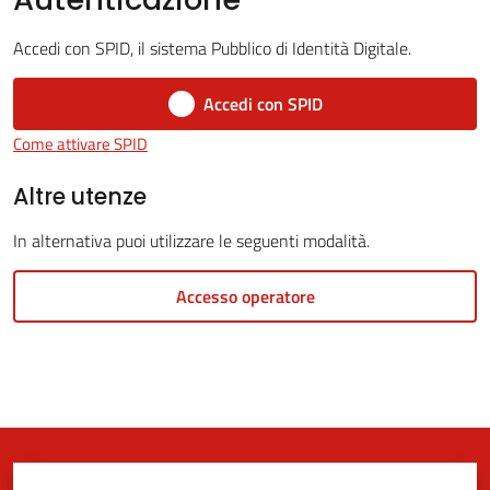
Accedi con SPID, il sistema Pubblico di Identità Digitale.
5x1000
Accedi con SPID
Come attivare SPID
Servizi
on-
Altre utenze
line
In alternativa puoi utilizzare le seguenti modalità.
Tutti
Accesso operatore
gli
argomenti