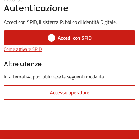
Autenticazione
Accedi con SPID, il sistema Pubblico di Identità Digitale.
5x1000
Accedi con SPID
Servizi
Come attivare SPID
on-
line
Altre utenze
In alternativa puoi utilizzare le seguenti modalità.
Tutti
gli
Accesso operatore
argomenti