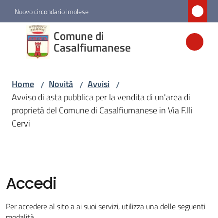
Vai al contenuto
Vai alla navigazione
Vai al footer
Nuovo circondario imolese
Comune di
Comune di
Casalfiumanese
Casalfiumanese
Home
Novità
Avvisi
/
/
/
Amministrazione
Avviso di asta pubblica per la vendita di un'area di
proprietà del Comune di Casalfiumanese in Via F.lli
Novità
Cervi
Menu selezionato
Servizi
Accedi
Vivere
Casalfiumanese
Per accedere al sito a ai suoi servizi, utilizza una delle seguenti
modalità.