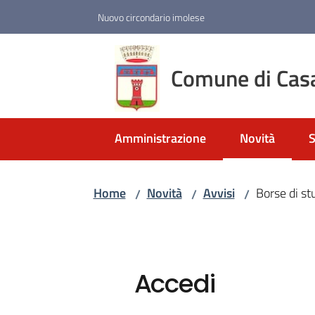
Vai al contenuto
Vai alla navigazione
Vai al footer
Nuovo circondario imolese
Comune di Cas
Amministrazione
Novità
S
Menu selezio
Home
Novità
Avvisi
Borse di st
/
/
/
Accedi