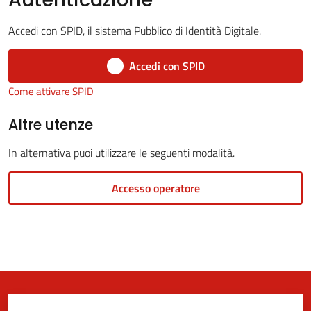
Accedi con SPID, il sistema Pubblico di Identità Digitale.
5x1000
Accedi con SPID
Come attivare SPID
Servizi
on-
Altre utenze
line
In alternativa puoi utilizzare le seguenti modalità.
Tutti
Accesso operatore
gli
argomenti