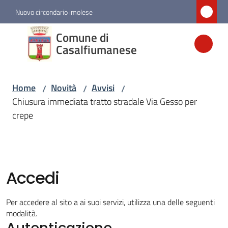
Vai al contenuto
Vai alla navigazione
Vai al footer
Nuovo circondario imolese
Comune di
Comune di
Casalfiumanese
Casalfiumanese
Home
Novità
Avvisi
/
/
/
Amministrazione
Chiusura immediata tratto stradale Via Gesso per
crepe
Novità
Menu selezionato
Servizi
Accedi
Vivere
Per accedere al sito a ai suoi servizi, utilizza una delle seguenti
Casalfiumanese
modalità.
Autenticazione