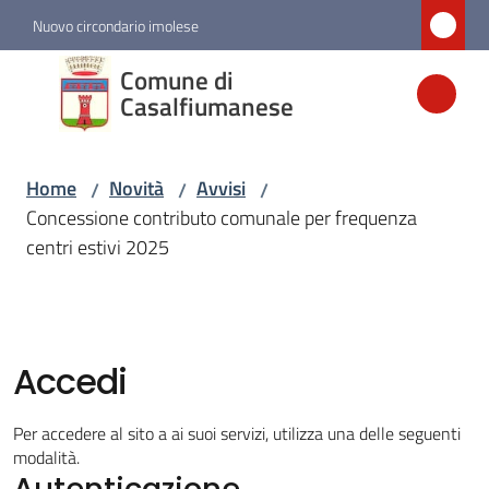
Vai al contenuto
Vai alla navigazione
Vai al footer
Nuovo circondario imolese
Comune di
Comune di
Casalfiumanese
Casalfiumanese
Home
Novità
Avvisi
/
/
/
Amministrazione
Concessione contributo comunale per frequenza
centri estivi 2025
Novità
Menu selezionato
Servizi
Accedi
Vivere
Per accedere al sito a ai suoi servizi, utilizza una delle seguenti
Casalfiumanese
modalità.
Autenticazione