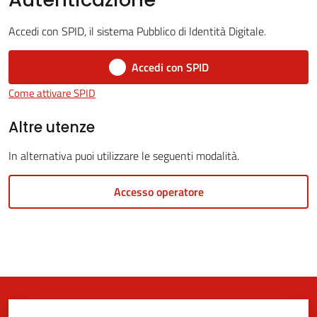
Accedi con SPID, il sistema Pubblico di Identità Digitale.
5x1000
Accedi con SPID
Come attivare SPID
Servizi
on-
Altre utenze
line
In alternativa puoi utilizzare le seguenti modalità.
Tutti
Accesso operatore
gli
argomenti