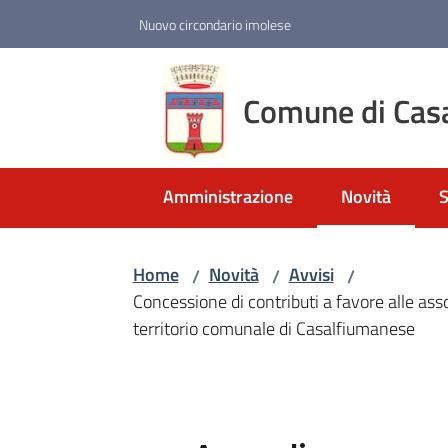
Vai al contenuto
Vai alla navigazione
Vai al footer
Nuovo circondario imolese
Comune di Cas
Amministrazione
Novità
S
Menu selezio
Home
Novità
Avvisi
/
/
/
Concessione di contributi a favore alle asso
territorio comunale di Casalfiumanese