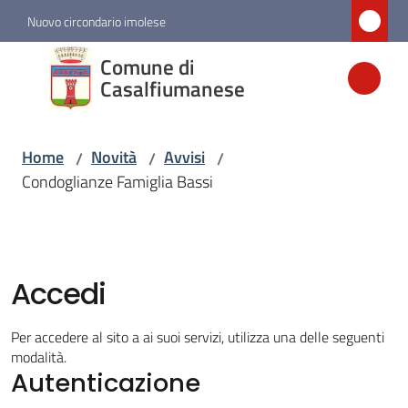
Vai al contenuto
Vai alla navigazione
Vai al footer
Nuovo circondario imolese
Comune di
Comune di
Casalfiumanese
Casalfiumanese
Home
Novità
Avvisi
/
/
/
Amministrazione
Condoglianze Famiglia Bassi
Novità
Menu selezionato
Accedi
Servizi
Per accedere al sito a ai suoi servizi, utilizza una delle seguenti
Vivere
modalità.
Casalfiumanese
Autenticazione