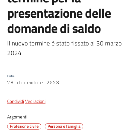
presentazione delle
5x1000
domande di saldo
Servizi
Il nuovo termine è stato fissato al 30 marzo 
on-
2024
line
Tutti
gli
Data
:
28 dicembre 2023
argomenti
Condividi
Vedi azioni
Argomenti
Protezione civile
Persona e famiglia