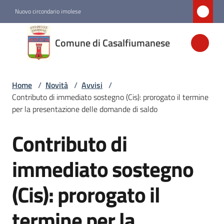
Vai al contenuto
Vai alla navigazione
Vai al footer
Nuovo circondario imolese
Comune di
Comune di Casalfiumanese
Casalfiumanese
Home
/
Novità
/
Avvisi
/
Amministrazione
Contributo di immediato sostegno (Cis): prorogato il termine
per la presentazione delle domande di saldo
Novità
Menu selezionato
Contributo di
Salta al contenuto
Servizi
immediato sostegno
(Cis): prorogato il
Vivere
Casalfiumanese
termine per la