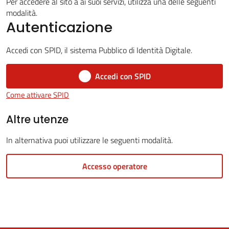
Per accedere al sito a ai suoi servizi, utilizza una delle seguenti
modalità.
Autenticazione
5x1000
Accedi con SPID, il sistema Pubblico di Identità Digitale.
Servizi
Accedi con SPID
on-
Come attivare SPID
line
Altre utenze
Tutti
In alternativa puoi utilizzare le seguenti modalità.
gli
argomenti
Accesso operatore