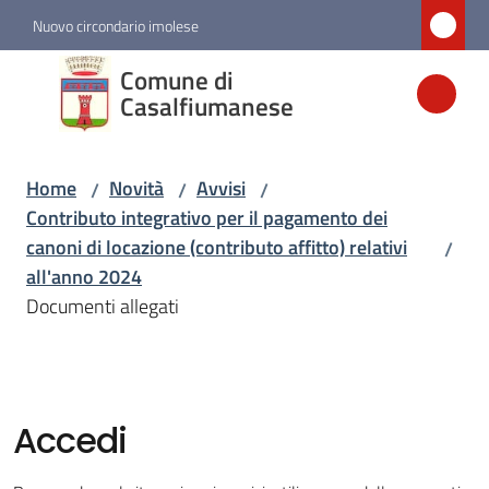
Vai al contenuto
Vai alla navigazione
Vai al footer
Nuovo circondario imolese
Comune di
Comune di
Casalfiumanese
Casalfiumanese
Home
Novità
Avvisi
/
/
/
Amministrazione
Contributo integrativo per il pagamento dei
canoni di locazione (contributo affitto) relativi
/
Novità
all'anno 2024
Menu selezionato
Documenti allegati
Servizi
Vivere
Accedi
Casalfiumanese