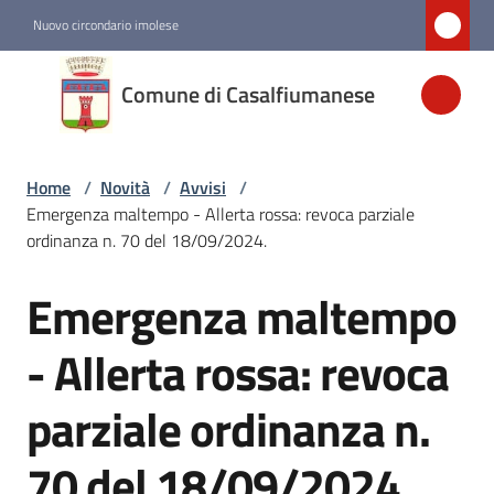
Vai al contenuto
Vai alla navigazione
Vai al footer
Nuovo circondario imolese
Comune di
Comune di Casalfiumanese
Casalfiumanese
Home
/
Novità
/
Avvisi
/
Amministrazione
Emergenza maltempo - Allerta rossa: revoca parziale
ordinanza n. 70 del 18/09/2024.
Novità
Menu selezionato
Emergenza maltempo
Salta al contenuto
Servizi
- Allerta rossa: revoca
parziale ordinanza n.
Vivere
Casalfiumanese
70 del 18/09/2024.