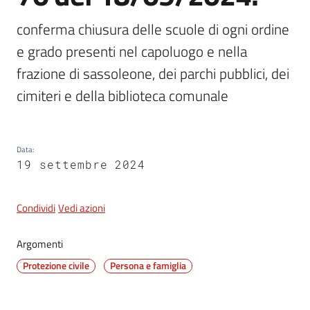
conferma chiusura delle scuole di ogni ordine 
e grado presenti nel capoluogo e nella 
5x1000
frazione di sassoleone, dei parchi pubblici, dei 
Servizi
cimiteri e della biblioteca comunale
on-
line
Data
:
Tutti
19 settembre 2024
gli
argomenti
Condividi
Vedi azioni
Argomenti
Protezione civile
Persona e famiglia