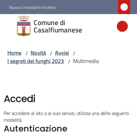
Vai al contenuto
Vai alla navigazione
Vai al footer
Nuovo circondario imolese
Comune di
Comune di
Casalfiumanese
Casalfiumanese
Home
Novità
Avvisi
/
/
/
Amministrazione
I segreti dei funghi 2023
Multimedia
/
Novità
Menu selezionato
Accedi
Servizi
Per accedere al sito a ai suoi servizi, utilizza una delle seguenti
Vivere
modalità.
Casalfiumanese
Autenticazione