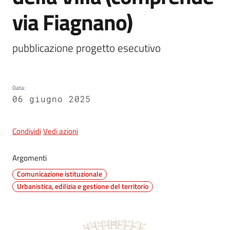
via Fiagnano)
5x1000
pubblicazione progetto esecutivo
Servizi
on-
Data
:
line
06 giugno 2025
Tutti
gli
Condividi
Vedi azioni
argomenti
Argomenti
Comunicazione istituzionale
Urbanistica, edilizia e gestione del territorio