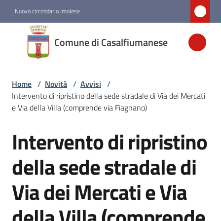
Vai al contenuto
Vai alla navigazione
Vai al footer
Nuovo circondario imolese
Comune di
Comune di Casalfiumanese
Casalfiumanese
Home
/
Novità
/
Avvisi
/
Amministrazione
Intervento di ripristino della sede stradale di Via dei Mercati
e Via della Villa (comprende via Fiagnano)
Novità
Menu selezionato
Intervento di ripristino
Salta al contenuto
Servizi
della sede stradale di
Via dei Mercati e Via
Vivere
Casalfiumanese
della Villa (comprende