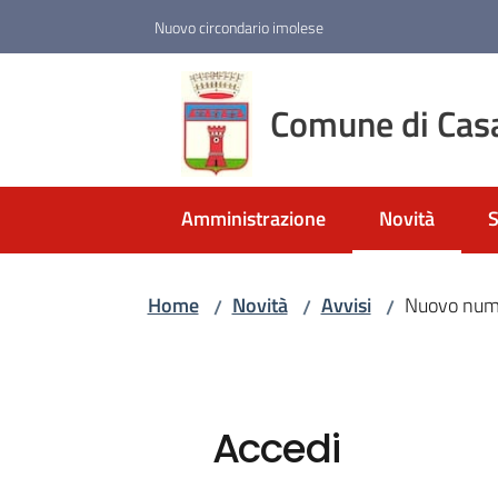
Vai al contenuto
Vai alla navigazione
Vai al footer
Nuovo circondario imolese
Comune di Cas
Amministrazione
Novità
S
Menu selezio
Home
Novità
Avvisi
Nuovo nume
/
/
/
Accedi