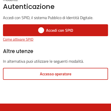
Autenticazione
Accedi con SPID, il sistema Pubblico di Identità Digitale.
5x1000
Accedi con SPID
Servizi
Come attivare SPID
on-
line
Altre utenze
In alternativa puoi utilizzare le seguenti modalità.
Tutti
gli
Accesso operatore
argomenti