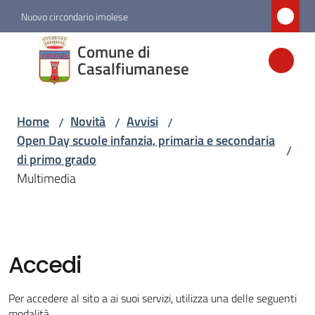
Vai al contenuto
Vai alla navigazione
Vai al footer
Nuovo circondario imolese
Comune di
Comune di
Casalfiumanese
Casalfiumanese
Home
Novità
Avvisi
/
/
/
Amministrazione
Open Day scuole infanzia, primaria e secondaria
/
di primo grado
Novità
Multimedia
Menu selezionato
Servizi
Accedi
Vivere
Casalfiumanese
Per accedere al sito a ai suoi servizi, utilizza una delle seguenti
modalità.