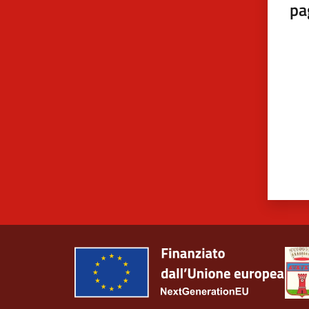
pa
Valut