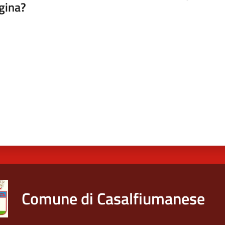
gina?
a da 1 a 5 stelle
Comune di Casalfiumanese