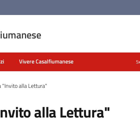
fiumanese
zi
Vivere Casalfiumanese
5
 "Invito alla Lettura"
Invito alla Lettura"