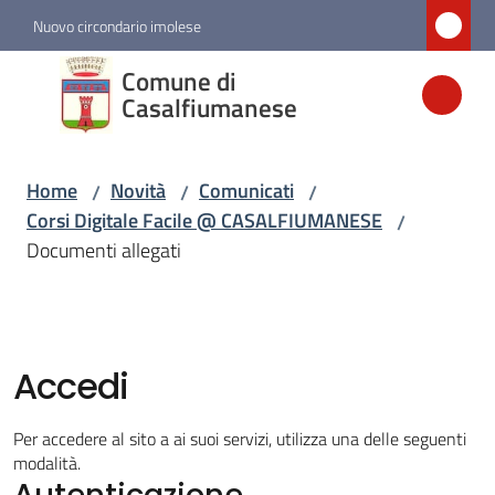
Vai al contenuto
Vai alla navigazione
Vai al footer
Nuovo circondario imolese
Comune di
Comune di
Casalfiumanese
Casalfiumanese
Home
Novità
Comunicati
/
/
/
Amministrazione
Corsi Digitale Facile @ CASALFIUMANESE
/
Documenti allegati
Novità
Menu selezionato
Servizi
Accedi
Vivere
Per accedere al sito a ai suoi servizi, utilizza una delle seguenti
Casalfiumanese
modalità.
Autenticazione