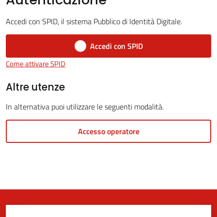
Accedi con SPID, il sistema Pubblico di Identità Digitale.
5x1000
Accedi con SPID
Come attivare SPID
Servizi
on-
Altre utenze
line
In alternativa puoi utilizzare le seguenti modalità.
Tutti
Accesso operatore
gli
argomenti