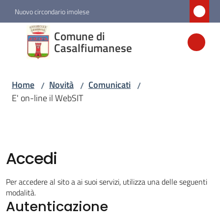
Vai al contenuto
Vai alla navigazione
Vai al footer
Nuovo circondario imolese
Comune di
Comune di
Casalfiumanese
Casalfiumanese
Home
Novità
Comunicati
/
/
/
Amministrazione
E' on-line il WebSIT
Novità
Menu selezionato
Accedi
Servizi
Per accedere al sito a ai suoi servizi, utilizza una delle seguenti
Vivere
modalità.
Casalfiumanese
Autenticazione