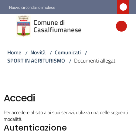
Vai al contenuto
Vai alla navigazione
Vai al footer
Nuovo circondario imolese
Comune di
Comune di
Casalfiumanese
Casalfiumanese
Home
Novità
Comunicati
/
/
/
Amministrazione
SPORT IN AGRITURISMO
Documenti allegati
/
Novità
Menu selezionato
Accedi
Servizi
Per accedere al sito a ai suoi servizi, utilizza una delle seguenti
Vivere
modalità.
Casalfiumanese
Autenticazione