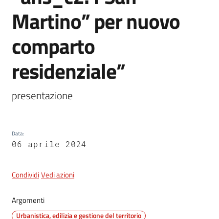
Martino” per nuovo
5x1000
comparto
residenziale”
Servizi
on-
line
presentazione
Tutti
gli
Data
:
argomenti
06 aprile 2024
Condividi
Vedi azioni
Argomenti
Urbanistica, edilizia e gestione del territorio