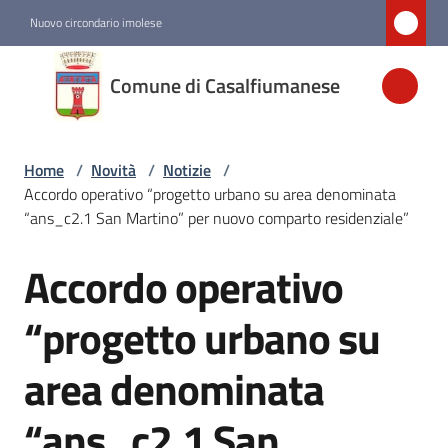
Vai al contenuto
Vai alla navigazione
Vai al footer
Nuovo circondario imolese
Comune di
Comune di Casalfiumanese
Casalfiumanese
Home
/
Novità
/
Notizie
/
Amministrazione
Accordo operativo “progetto urbano su area denominata
“ans_c2.1 San Martino” per nuovo comparto residenziale”
Novità
Menu selezionato
Accordo operativo
Salta al contenuto
Servizi
“progetto urbano su
area denominata
Vivere
Casalfiumanese
“ans_c2.1 San