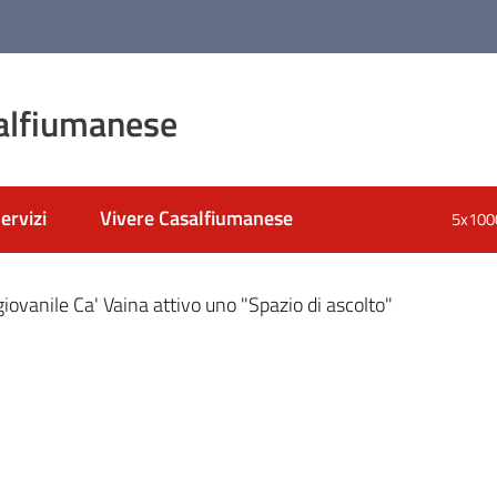
alfiumanese
ervizi
Vivere Casalfiumanese
5x100
nato
giovanile Ca' Vaina attivo uno "Spazio di ascolto"