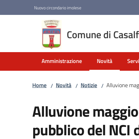
Vai al contenuto
Vai alla navigazione
Vai al footer
Nuovo circondario imolese
Comune di Casal
Amministrazione
Novità
Servi
Menu selezionato
Home
Novità
Notizie
Alluvione magg
/
/
/
Salta al contenuto
Alluvione maggio 
pubblico del NCI 