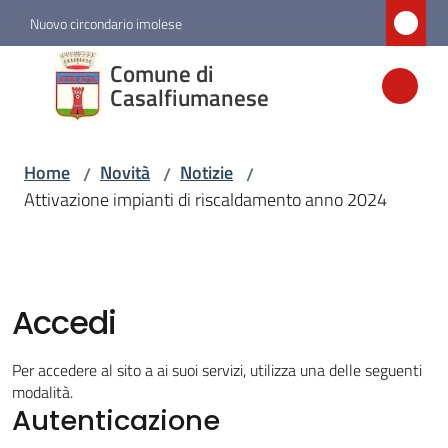
Vai al contenuto
Vai alla navigazione
Vai al footer
Nuovo circondario imolese
Comune di
Comune di
Casalfiumanese
Casalfiumanese
Home
Novità
Notizie
/
/
/
Amministrazione
Attivazione impianti di riscaldamento anno 2024
Novità
Menu selezionato
Accedi
Servizi
Per accedere al sito a ai suoi servizi, utilizza una delle seguenti
Vivere
modalità.
Casalfiumanese
Autenticazione