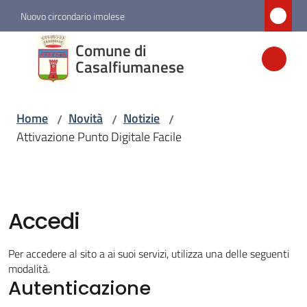
Vai al contenuto
Vai alla navigazione
Vai al footer
Nuovo circondario imolese
Comune di
Comune di
Casalfiumanese
Casalfiumanese
Home
Novità
Notizie
/
/
/
Amministrazione
Attivazione Punto Digitale Facile
Novità
Menu selezionato
Accedi
Servizi
Per accedere al sito a ai suoi servizi, utilizza una delle seguenti
Vivere
modalità.
Casalfiumanese
Autenticazione