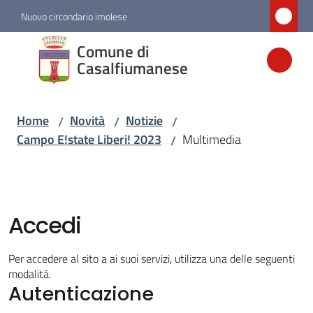
Vai al contenuto
Vai alla navigazione
Vai al footer
Nuovo circondario imolese
Comune di
Comune di
Casalfiumanese
Casalfiumanese
Home
Novità
Notizie
/
/
/
Amministrazione
Campo E!state Liberi! 2023
Multimedia
/
Novità
Menu selezionato
Accedi
Servizi
Per accedere al sito a ai suoi servizi, utilizza una delle seguenti
Vivere
modalità.
Casalfiumanese
Autenticazione