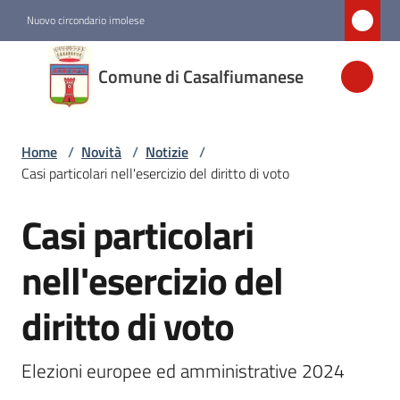
Vai al contenuto
Vai alla navigazione
Vai al footer
Nuovo circondario imolese
Comune di
Comune di Casalfiumanese
Casalfiumanese
Home
/
Novità
/
Notizie
/
Amministrazione
Casi particolari nell'esercizio del diritto di voto
Novità
Casi particolari
Salta al contenuto
Menu selezionato
nell'esercizio del
Servizi
diritto di voto
Vivere
Casalfiumanese
Elezioni europee ed amministrative 2024 