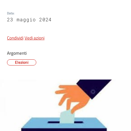
Data
:
23 maggio 2024
5x1000
Servizi
Condividi
Vedi azioni
on-
line
Argomenti
Elezioni
Tutti
gli
argomenti