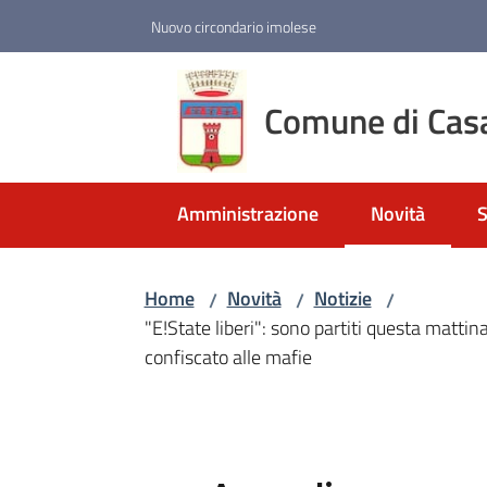
Vai al contenuto
Vai alla navigazione
Vai al footer
Nuovo circondario imolese
Comune di Cas
Amministrazione
Novità
S
Menu selezio
Home
Novità
Notizie
/
/
/
"E!State liberi": sono partiti questa matt
confiscato alle mafie