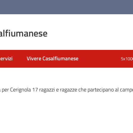
alfiumanese
ervizi
Vivere Casalfiumanese
5x100
nato
ina per Cerignola 17 ragazzi e ragazze che partecipano al cam