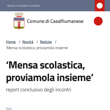
Vai al contenuto
Vai alla navigazione
Vai al footer
Nuovo circondario imolese
Comune di
Comune di Casalfiumanese
Casalfiumanese
Home
/
Novità
/
Notizie
/
Amministrazione
‘Mensa scolastica, proviamola insieme’
Novità
‘Mensa scolastica,
Salta al contenuto
Menu selezionato
proviamola insieme’
Servizi
report conclusivo degli incontri
Vivere
Casalfiumanese
Data
: