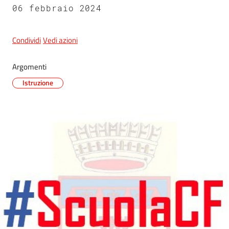
06 febbraio 2024
5x1000
Condividi
Vedi azioni
Servizi
Argomenti
on-
Istruzione
line
Tutti
gli
argomenti