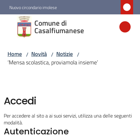
Vai al contenuto
Vai alla navigazione
Vai al footer
Nuovo circondario imolese
Comune di
Comune di
Casalfiumanese
Casalfiumanese
Home
Novità
Notizie
/
/
/
Amministrazione
‘Mensa scolastica, proviamola insieme’
Novità
Menu selezionato
Accedi
Servizi
Per accedere al sito a ai suoi servizi, utilizza una delle seguenti
Vivere
modalità.
Casalfiumanese
Autenticazione