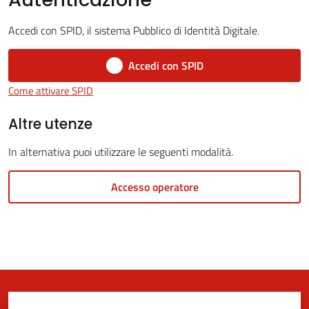
Accedi con SPID, il sistema Pubblico di Identità Digitale.
5x1000
Accedi con SPID
Come attivare SPID
Servizi
on-
Altre utenze
line
In alternativa puoi utilizzare le seguenti modalità.
Tutti
Accesso operatore
gli
argomenti