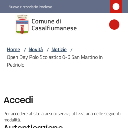
Vai al contenuto
Vai alla navigazione
Vai al footer
Nuovo circondario imolese
Comune di
Comune di
Casalfiumanese
Casalfiumanese
Home
Novità
Notizie
/
/
/
Amministrazione
Open Day Polo Scolastico 0-6 San Martino in
Pedriolo
Novità
Menu selezionato
Servizi
Accedi
Vivere
Per accedere al sito a ai suoi servizi, utilizza una delle seguenti
Casalfiumanese
modalità.
Autenticazione