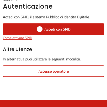
Autenticazione
Accedi con SPID, il sistema Pubblico di Identità Digitale.
5x1000
Accedi con SPID
Servizi
Come attivare SPID
on-
line
Altre utenze
In alternativa puoi utilizzare le seguenti modalità.
Tutti
gli
Accesso operatore
argomenti