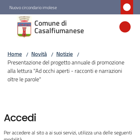
Vai al contenuto
Vai alla navigazione
Vai al footer
Nuovo circondario imolese
Comune di
Comune di
Casalfiumanese
Casalfiumanese
Home
Novità
Notizie
/
/
/
Amministrazione
Presentazione del progetto annuale di promozione
alla lettura "Ad occhi aperti - racconti e narrazioni
Novità
oltre le parole"
Menu selezionato
Servizi
Accedi
Vivere
Casalfiumanese
Per accedere al sito a ai suoi servizi, utilizza una delle seguenti
modalità.