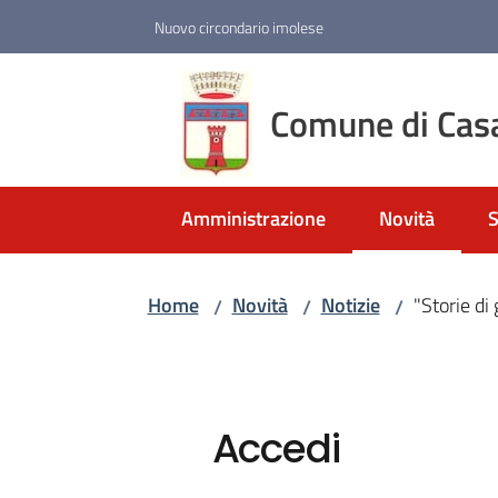
Vai al contenuto
Vai alla navigazione
Vai al footer
Nuovo circondario imolese
Comune di Cas
Amministrazione
Novità
S
Menu selezio
Home
Novità
Notizie
"Storie di 
/
/
/
Accedi