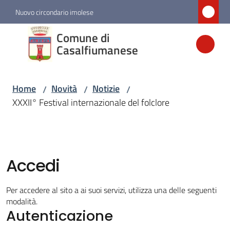
Vai al contenuto
Vai alla navigazione
Vai al footer
Nuovo circondario imolese
Comune di
Comune di
Casalfiumanese
Casalfiumanese
Home
Novità
Notizie
/
/
/
Amministrazione
XXXII° Festival internazionale del folclore
Novità
Menu selezionato
Accedi
Servizi
Per accedere al sito a ai suoi servizi, utilizza una delle seguenti
Vivere
modalità.
Casalfiumanese
Autenticazione