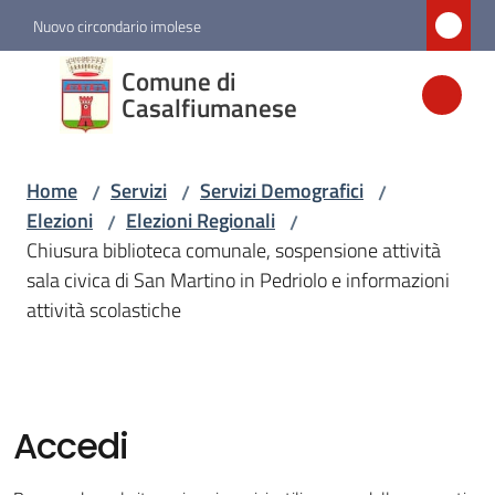
Vai al contenuto
Vai alla navigazione
Vai al footer
Nuovo circondario imolese
Comune di
Comune di
Casalfiumanese
Casalfiumanese
Home
Servizi
Servizi Demografici
/
/
/
Amministrazione
Elezioni
Elezioni Regionali
/
/
Chiusura biblioteca comunale, sospensione attività
Novità
sala civica di San Martino in Pedriolo e informazioni
attività scolastiche
Servizi
Menu selezionato
Vivere
Accedi
Casalfiumanese