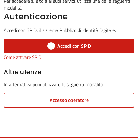
Per accedere al sito a ai suoi servizi, utilizza una delle seguenti
modalità.
Autenticazione
5x1000
Accedi con SPID, il sistema Pubblico di Identità Digitale.
Servizi
Accedi con SPID
on-
Come attivare SPID
line
Altre utenze
Tutti
In alternativa puoi utilizzare le seguenti modalità.
gli
argomenti
Accesso operatore