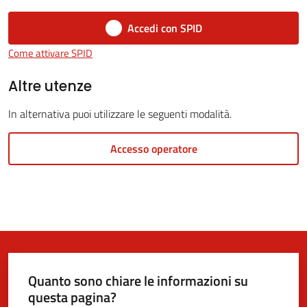
Accedi con SPID
Come attivare SPID
5x1000
Altre utenze
Servizi
In alternativa puoi utilizzare le seguenti modalità.
on-
line
Accesso operatore
Tutti
gli
argomenti
Quanto sono chiare le informazioni su
questa pagina?