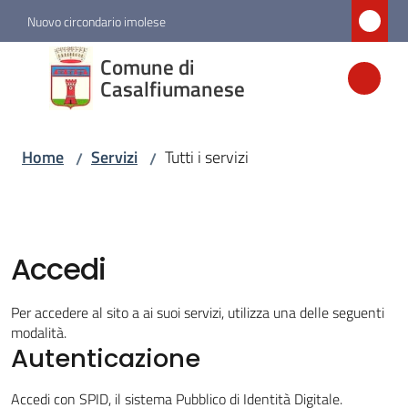
Vai al contenuto
Vai alla navigazione
Vai al footer
Nuovo circondario imolese
Comune di
Comune di
Casalfiumanese
Casalfiumanese
Home
Servizi
Tutti i servizi
/
/
Amministrazione
Novità
Accedi
Servizi
Menu selezionato
Per accedere al sito a ai suoi servizi, utilizza una delle seguenti
modalità.
Vivere
Autenticazione
Casalfiumanese
Accedi con SPID, il sistema Pubblico di Identità Digitale.