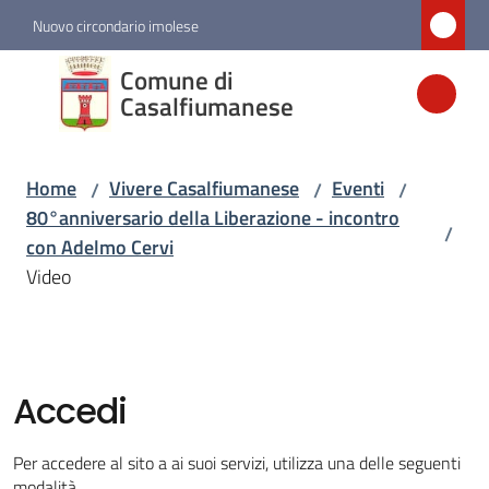
Vai al contenuto
Vai alla navigazione
Vai al footer
Nuovo circondario imolese
Comune di
Comune di
Casalfiumanese
Casalfiumanese
Home
Vivere Casalfiumanese
Eventi
/
/
/
Amministrazione
80°anniversario della Liberazione - incontro
/
con Adelmo Cervi
Novità
Video
Servizi
Vivere
Accedi
Casalfiumanese
Menu selezionato
Per accedere al sito a ai suoi servizi, utilizza una delle seguenti
modalità.