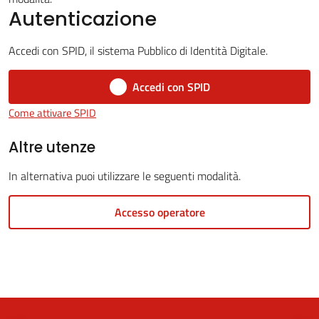
Autenticazione
Accedi con SPID, il sistema Pubblico di Identità Digitale.
5x1000
Accedi con SPID
Servizi
Come attivare SPID
on-
line
Altre utenze
In alternativa puoi utilizzare le seguenti modalità.
Tutti
gli
Accesso operatore
argomenti