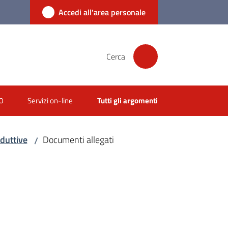
Accedi all'area personale
Cerca
0
Servizi on-line
Tutti gli argomenti
oduttive
Documenti allegati
/