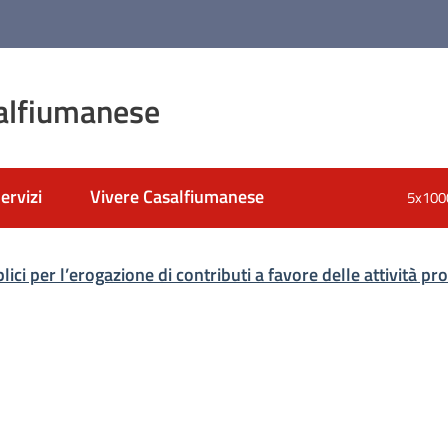
alfiumanese
ervizi
Vivere Casalfiumanese
5x100
nato
lici per l’erogazione di contributi a favore delle attività pr