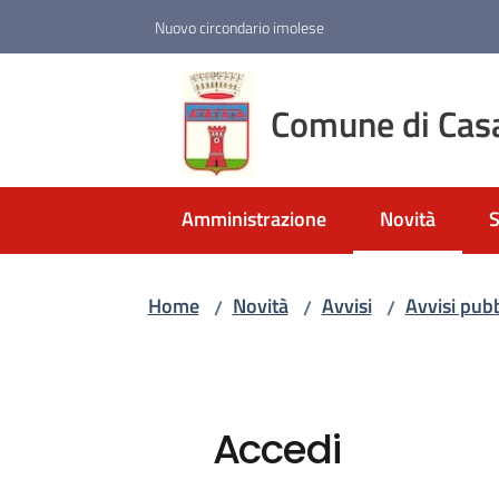
Vai al contenuto
Vai alla navigazione
Vai al footer
Nuovo circondario imolese
Comune di Cas
Amministrazione
Novità
S
Menu selezio
Home
Novità
Avvisi
Avvisi pubb
/
/
/
Accedi