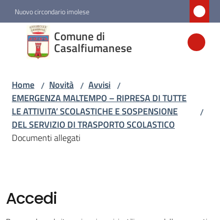
Vai al contenuto
Vai alla navigazione
Vai al footer
Nuovo circondario imolese
Comune di
Comune di
Casalfiumanese
Casalfiumanese
Home
Novità
Avvisi
/
/
/
Amministrazione
EMERGENZA MALTEMPO – RIPRESA DI TUTTE
LE ATTIVITA’ SCOLASTICHE E SOSPENSIONE
/
Novità
DEL SERVIZIO DI TRASPORTO SCOLASTICO
Menu selezionato
Documenti allegati
Servizi
Vivere
Accedi
Casalfiumanese