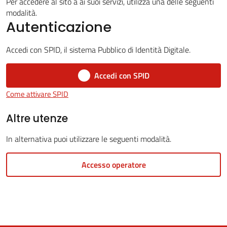
Per accedere al sito a ai suoi servizi, utilizza una delle seguenti
modalità.
Autenticazione
5x1000
Accedi con SPID, il sistema Pubblico di Identità Digitale.
Servizi
Accedi con SPID
on-
Come attivare SPID
line
Altre utenze
Tutti
In alternativa puoi utilizzare le seguenti modalità.
gli
argomenti
Accesso operatore