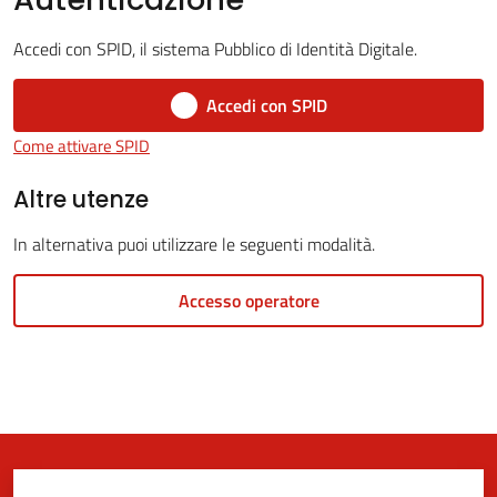
Accedi con SPID, il sistema Pubblico di Identità Digitale.
5x1000
Accedi con SPID
Come attivare SPID
Servizi
on-
Altre utenze
line
In alternativa puoi utilizzare le seguenti modalità.
Tutti
Accesso operatore
gli
argomenti