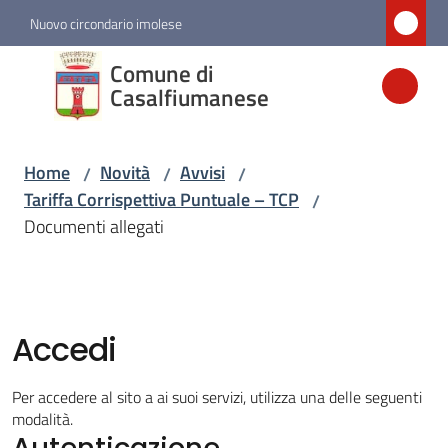
Vai al contenuto
Vai alla navigazione
Vai al footer
Nuovo circondario imolese
Comune di
Comune di
Casalfiumanese
Casalfiumanese
Home
Novità
Avvisi
/
/
/
Amministrazione
Tariffa Corrispettiva Puntuale – TCP
/
Documenti allegati
Novità
Menu selezionato
Servizi
Accedi
Vivere
Per accedere al sito a ai suoi servizi, utilizza una delle seguenti
Casalfiumanese
modalità.
Autenticazione