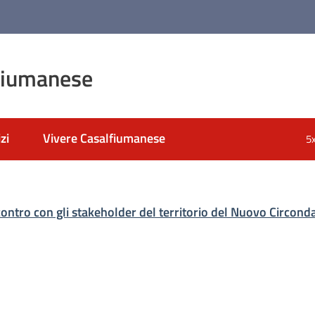
fiumanese
zi
Vivere Casalfiumanese
5
ontro con gli stakeholder del territorio del Nuovo Circond