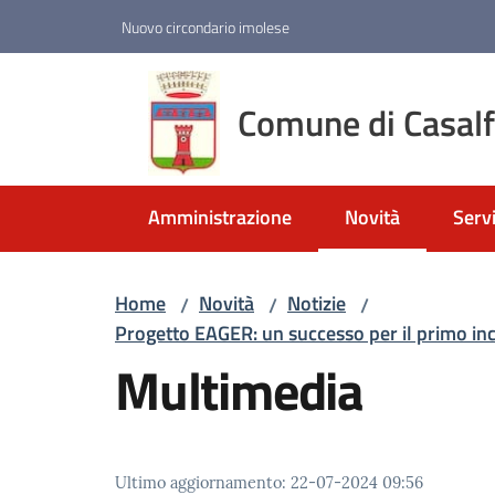
Vai al contenuto
Vai alla navigazione
Vai al footer
Nuovo circondario imolese
Comune di Casal
Amministrazione
Novità
Servi
Menu selezionato
Home
Novità
Notizie
/
/
/
Progetto EAGER: un successo per il primo inc
Multimedia
Ultimo aggiornamento
:
22-07-2024 09:56