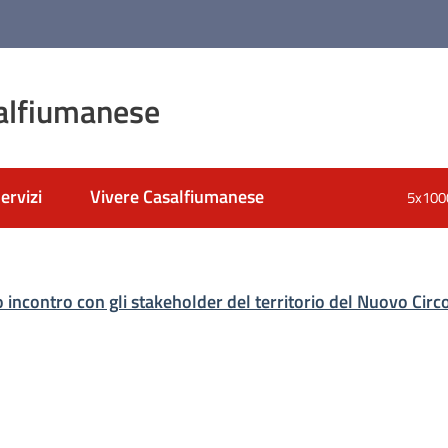
alfiumanese
ervizi
Vivere Casalfiumanese
5x100
nato
 incontro con gli stakeholder del territorio del Nuovo Cir