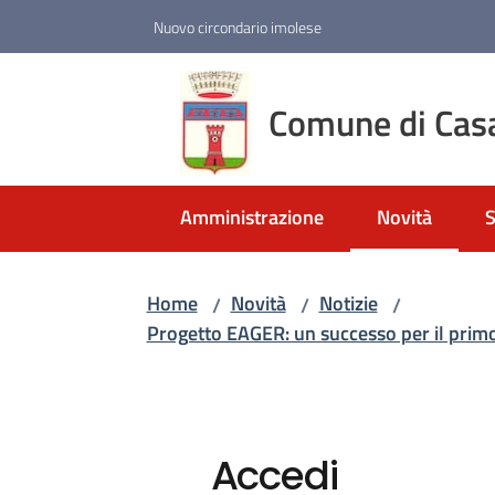
Vai al contenuto
Vai alla navigazione
Vai al footer
Nuovo circondario imolese
Comune di Cas
Amministrazione
Novità
S
Menu selezio
Home
Novità
Notizie
/
/
/
Progetto EAGER: un successo per il primo
Accedi